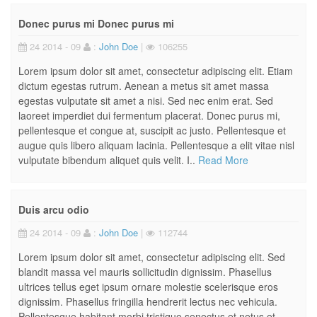
Donec purus mi Donec purus mi
24 2014 - 09
:
John Doe
|
106255
Lorem ipsum dolor sit amet, consectetur adipiscing elit. Etiam
dictum egestas rutrum. Aenean a metus sit amet massa
egestas vulputate sit amet a nisi. Sed nec enim erat. Sed
laoreet imperdiet dui fermentum placerat. Donec purus mi,
pellentesque et congue at, suscipit ac justo. Pellentesque et
augue quis libero aliquam lacinia. Pellentesque a elit vitae nisl
vulputate bibendum aliquet quis velit. I..
Read More
Duis arcu odio
24 2014 - 09
:
John Doe
|
112744
Lorem ipsum dolor sit amet, consectetur adipiscing elit. Sed
blandit massa vel mauris sollicitudin dignissim. Phasellus
ultrices tellus eget ipsum ornare molestie scelerisque eros
dignissim. Phasellus fringilla hendrerit lectus nec vehicula.
Pellentesque habitant morbi tristique senectus et netus et