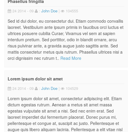
Phasellus fringilla
24 2014 - 09
:
John Doe
|
104555
Sed id dui dolor, eu consectetur dui. Etiam commodo convallis
laoreet. Vestibulum ante ipsum primis in faucibus orci luctus et
ultrices posuere cubilia Curae; Vivamus vel sem at sapien
interdum pretium. Sed porttitor, odio in blandit ornare, arcu
risus pulvinar ante, a gravida augue justo sagittis ante. Sed
mattis consectetur metus quis rutrum. Phasellus ultrices nisi a
orci dignissim nec rutrum t..
Read More
Lorem ipsum dolor sit amet
24 2014 - 09
:
John Doe
|
104529
Lorem ipsum dolor sit amet, consectetur adipiscing elit. Etiam
dictum egestas rutrum. Aenean a metus sit amet massa
egestas vulputate sit amet a nisi. Sed nec enim erat. Sed
laoreet imperdiet dui fermentum placerat. Donec purus mi,
pellentesque et congue at, suscipit ac justo. Pellentesque et
augue quis libero aliquam lacinia. Pellentesque a elit vitae nisl