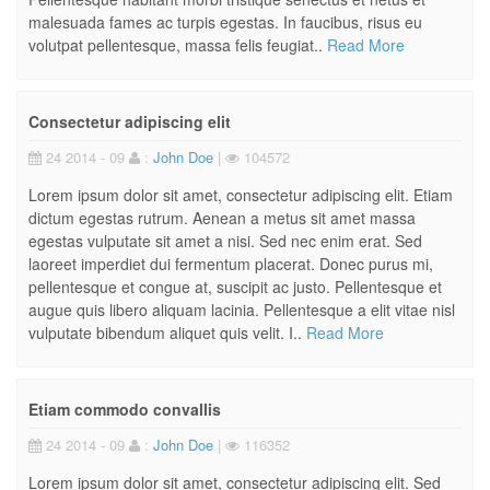
malesuada fames ac turpis egestas. In faucibus, risus eu
volutpat pellentesque, massa felis feugiat..
Read More
Consectetur adipiscing elit
24 2014 - 09
:
John Doe
|
104572
Lorem ipsum dolor sit amet, consectetur adipiscing elit. Etiam
dictum egestas rutrum. Aenean a metus sit amet massa
egestas vulputate sit amet a nisi. Sed nec enim erat. Sed
laoreet imperdiet dui fermentum placerat. Donec purus mi,
pellentesque et congue at, suscipit ac justo. Pellentesque et
augue quis libero aliquam lacinia. Pellentesque a elit vitae nisl
vulputate bibendum aliquet quis velit. I..
Read More
Etiam commodo convallis
24 2014 - 09
:
John Doe
|
116352
Lorem ipsum dolor sit amet, consectetur adipiscing elit. Sed