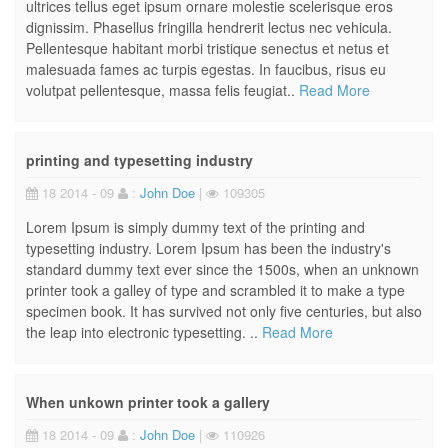
ultrices tellus eget ipsum ornare molestie scelerisque eros
dignissim. Phasellus fringilla hendrerit lectus nec vehicula.
Pellentesque habitant morbi tristique senectus et netus et
malesuada fames ac turpis egestas. In faucibus, risus eu
volutpat pellentesque, massa felis feugiat..
Read More
printing and typesetting industry
18 2014 - 09
:
John Doe
|
109305
Lorem Ipsum is simply dummy text of the printing and
typesetting industry. Lorem Ipsum has been the industry's
standard dummy text ever since the 1500s, when an unknown
printer took a galley of type and scrambled it to make a type
specimen book. It has survived not only five centuries, but also
the leap into electronic typesetting. ..
Read More
When unkown printer took a gallery
18 2014 - 09
:
John Doe
|
110926