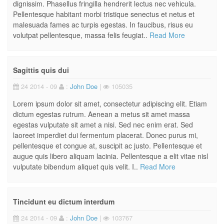
dignissim. Phasellus fringilla hendrerit lectus nec vehicula.
Pellentesque habitant morbi tristique senectus et netus et
malesuada fames ac turpis egestas. In faucibus, risus eu
volutpat pellentesque, massa felis feugiat..
Read More
Sagittis quis dui
24 2014 - 09
:
John Doe
|
105035
Lorem ipsum dolor sit amet, consectetur adipiscing elit. Etiam
dictum egestas rutrum. Aenean a metus sit amet massa
egestas vulputate sit amet a nisi. Sed nec enim erat. Sed
laoreet imperdiet dui fermentum placerat. Donec purus mi,
pellentesque et congue at, suscipit ac justo. Pellentesque et
augue quis libero aliquam lacinia. Pellentesque a elit vitae nisl
vulputate bibendum aliquet quis velit. I..
Read More
Tincidunt eu dictum interdum
24 2014 - 09
:
John Doe
|
103767