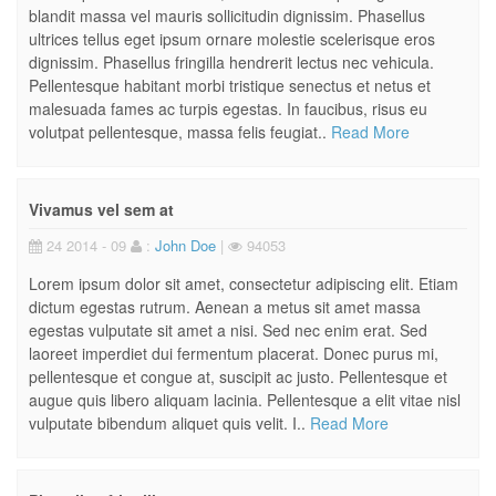
blandit massa vel mauris sollicitudin dignissim. Phasellus
ultrices tellus eget ipsum ornare molestie scelerisque eros
dignissim. Phasellus fringilla hendrerit lectus nec vehicula.
Pellentesque habitant morbi tristique senectus et netus et
malesuada fames ac turpis egestas. In faucibus, risus eu
volutpat pellentesque, massa felis feugiat..
Read More
Vivamus vel sem at
24 2014 - 09
:
John Doe
|
94053
Lorem ipsum dolor sit amet, consectetur adipiscing elit. Etiam
dictum egestas rutrum. Aenean a metus sit amet massa
egestas vulputate sit amet a nisi. Sed nec enim erat. Sed
laoreet imperdiet dui fermentum placerat. Donec purus mi,
pellentesque et congue at, suscipit ac justo. Pellentesque et
augue quis libero aliquam lacinia. Pellentesque a elit vitae nisl
vulputate bibendum aliquet quis velit. I..
Read More