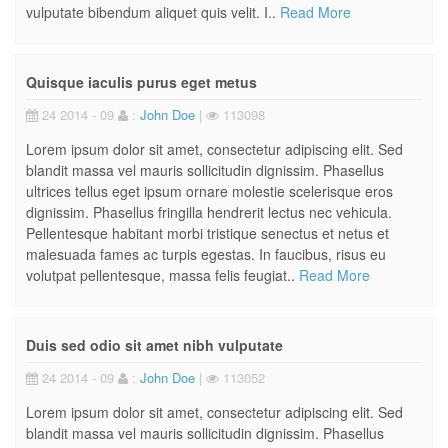
vulputate bibendum aliquet quis velit. I..
Read More
Quisque iaculis purus eget metus
24 2014 - 09
:
John Doe
|
113098
Lorem ipsum dolor sit amet, consectetur adipiscing elit. Sed
blandit massa vel mauris sollicitudin dignissim. Phasellus
ultrices tellus eget ipsum ornare molestie scelerisque eros
dignissim. Phasellus fringilla hendrerit lectus nec vehicula.
Pellentesque habitant morbi tristique senectus et netus et
malesuada fames ac turpis egestas. In faucibus, risus eu
volutpat pellentesque, massa felis feugiat..
Read More
Duis sed odio sit amet nibh vulputate
24 2014 - 09
:
John Doe
|
113052
Lorem ipsum dolor sit amet, consectetur adipiscing elit. Sed
blandit massa vel mauris sollicitudin dignissim. Phasellus