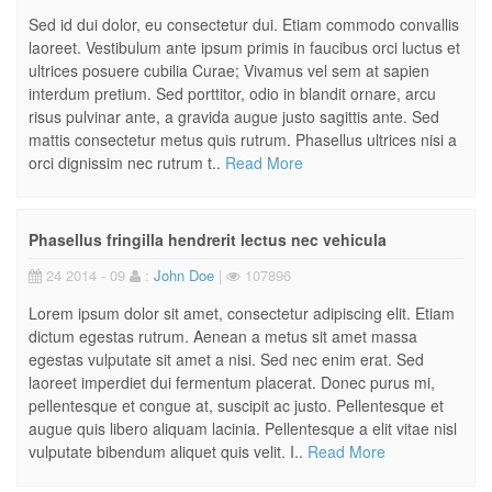
Sed id dui dolor, eu consectetur dui. Etiam commodo convallis
laoreet. Vestibulum ante ipsum primis in faucibus orci luctus et
ultrices posuere cubilia Curae; Vivamus vel sem at sapien
interdum pretium. Sed porttitor, odio in blandit ornare, arcu
risus pulvinar ante, a gravida augue justo sagittis ante. Sed
mattis consectetur metus quis rutrum. Phasellus ultrices nisi a
orci dignissim nec rutrum t..
Read More
Phasellus fringilla hendrerit lectus nec vehicula
24 2014 - 09
:
John Doe
|
107896
Lorem ipsum dolor sit amet, consectetur adipiscing elit. Etiam
dictum egestas rutrum. Aenean a metus sit amet massa
egestas vulputate sit amet a nisi. Sed nec enim erat. Sed
laoreet imperdiet dui fermentum placerat. Donec purus mi,
pellentesque et congue at, suscipit ac justo. Pellentesque et
augue quis libero aliquam lacinia. Pellentesque a elit vitae nisl
vulputate bibendum aliquet quis velit. I..
Read More