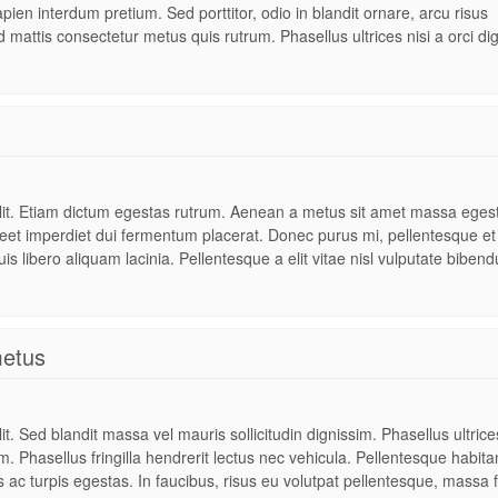
ien interdum pretium. Sed porttitor, odio in blandit ornare, arcu risus
d mattis consectetur metus quis rutrum. Phasellus ultrices nisi a orci di
elit. Etiam dictum egestas rutrum. Aenean a metus sit amet massa eges
oreet imperdiet dui fermentum placerat. Donec purus mi, pellentesque et
is libero aliquam lacinia. Pellentesque a elit vitae nisl vulputate biben
metus
t. Sed blandit massa vel mauris sollicitudin dignissim. Phasellus ultrices
. Phasellus fringilla hendrerit lectus nec vehicula. Pellentesque habita
ac turpis egestas. In faucibus, risus eu volutpat pellentesque, massa f