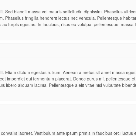
t. Sed blandit massa vel mauris sollicitudin dignissim. Phasellus ultrices
. Phasellus fringilla hendrerit lectus nec vehicula. Pellentesque habita
ac turpis egestas. In faucibus, risus eu volutpat pellentesque, massa f
elit. Etiam dictum egestas rutrum. Aenean a metus sit amet massa eges
oreet imperdiet dui fermentum placerat. Donec purus mi, pellentesque et
is libero aliquam lacinia. Pellentesque a elit vitae nisl vulputate biben
onvallis laoreet. Vestibulum ante ipsum primis in faucibus orci luctus e