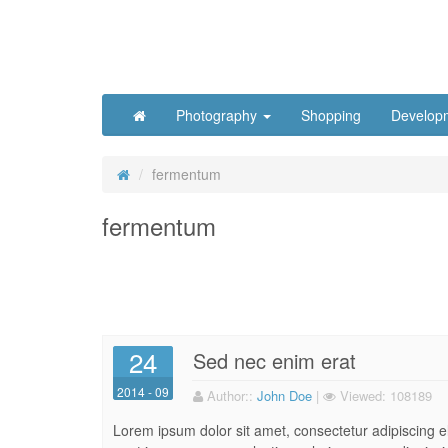
Photography
Shopping
Develop
fermentum
fermentum
24
Sed nec enim erat
2014 - 09
Author:
:
John Doe
|
Viewed:
108189
Lorem ipsum dolor sit amet, consectetur adipiscing eli