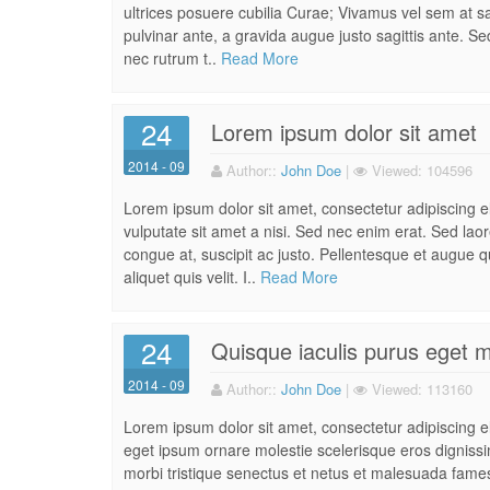
ultrices posuere cubilia Curae; Vivamus vel sem at sap
pulvinar ante, a gravida augue justo sagittis ante. Se
nec rutrum t..
Read More
24
Lorem ipsum dolor sit amet
2014 - 09
Author:
:
John Doe
|
Viewed:
104596
Lorem ipsum dolor sit amet, consectetur adipiscing 
vulputate sit amet a nisi. Sed nec enim erat. Sed la
congue at, suscipit ac justo. Pellentesque et augue qu
aliquet quis velit. I..
Read More
24
Quisque iaculis purus eget 
2014 - 09
Author:
:
John Doe
|
Viewed:
113160
Lorem ipsum dolor sit amet, consectetur adipiscing eli
eget ipsum ornare molestie scelerisque eros dignissim
morbi tristique senectus et netus et malesuada fames 