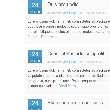
24
Duis arcu odio
2014 - 09
Author:
:
John Doe
|
Viewed:
112813
Lorem ipsum dolor sit amet, consectetur adipiscing eli
eget ipsum ornare molestie scelerisque eros dignissim
morbi tristique senectus et netus et malesuada fames 
feugiat..
Read More
24
Consectetur adipiscing elit
2014 - 09
Author:
:
John Doe
|
Viewed:
104625
Lorem ipsum dolor sit amet, consectetur adipiscing 
vulputate sit amet a nisi. Sed nec enim erat. Sed la
congue at, suscipit ac justo. Pellentesque et augue qu
aliquet quis velit. I..
Read More
24
Etiam commodo convallis
2014 - 09