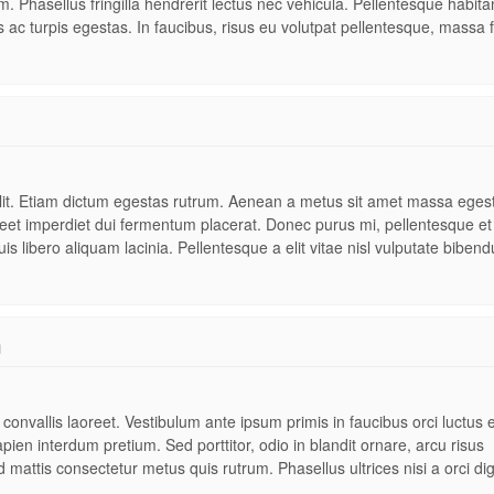
. Phasellus fringilla hendrerit lectus nec vehicula. Pellentesque habita
ac turpis egestas. In faucibus, risus eu volutpat pellentesque, massa f
elit. Etiam dictum egestas rutrum. Aenean a metus sit amet massa eges
oreet imperdiet dui fermentum placerat. Donec purus mi, pellentesque et
is libero aliquam lacinia. Pellentesque a elit vitae nisl vulputate biben
m
onvallis laoreet. Vestibulum ante ipsum primis in faucibus orci luctus e
ien interdum pretium. Sed porttitor, odio in blandit ornare, arcu risus
d mattis consectetur metus quis rutrum. Phasellus ultrices nisi a orci di