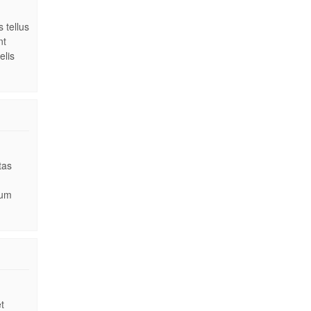
 tellus
nt
elis
tas
dum
t