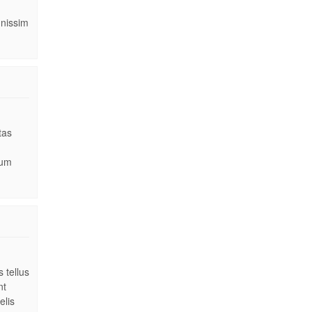
gnissim
tas
dum
 tellus
nt
elis