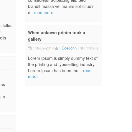
consectetur adipiscing elit. Sed
blandit massa vel mauris sollicitudin
d..
read more
 tellus
nt
When unkown printer took a
elis
gallery
: 18-09-2014
:
DoeJohn
|
: 110972
Lorem Ipsum is simply dummy text of
the printing and typesetting industry.
Lorem Ipsum has been the ..
read
more
tas
dum