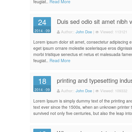
feugiat..
Read More
24
Duis sed odio sit amet nibh 
2014 - 09
Author:
:
John Doe
|
Viewed:
113121
Lorem ipsum dolor sit amet, consectetur adipiscing eli
eget ipsum ornare molestie scelerisque eros dignissim
morbi tristique senectus et netus et malesuada fames 
feugiat..
Read More
18
printing and typesetting indu
2014 - 09
Author:
:
John Doe
|
Viewed:
109332
Lorem Ipsum is simply dummy text of the printing an
text ever since the 1500s, when an unknown printer t
survived not only five centuries, but also the leap into