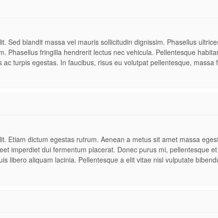
t. Sed blandit massa vel mauris sollicitudin dignissim. Phasellus ultrices
. Phasellus fringilla hendrerit lectus nec vehicula. Pellentesque habita
ac turpis egestas. In faucibus, risus eu volutpat pellentesque, massa f
elit. Etiam dictum egestas rutrum. Aenean a metus sit amet massa eges
oreet imperdiet dui fermentum placerat. Donec purus mi, pellentesque et
is libero aliquam lacinia. Pellentesque a elit vitae nisl vulputate biben