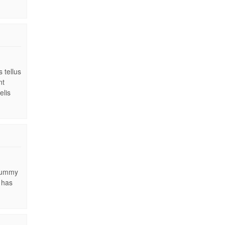
 tellus
nt
elis
 dummy
 has