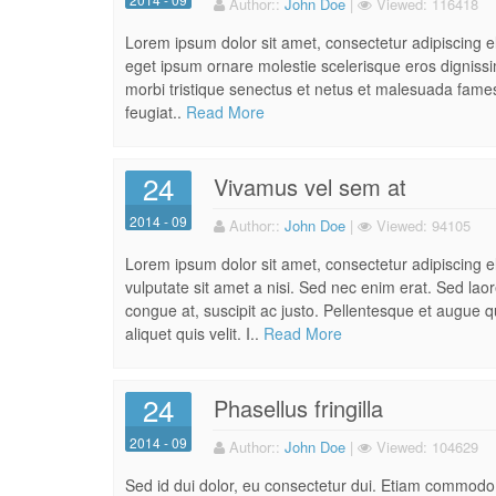
Author:
:
John Doe
|
Viewed:
116418
Lorem ipsum dolor sit amet, consectetur adipiscing eli
eget ipsum ornare molestie scelerisque eros dignissim
morbi tristique senectus et netus et malesuada fames 
feugiat..
Read More
24
Vivamus vel sem at
2014 - 09
Author:
:
John Doe
|
Viewed:
94105
Lorem ipsum dolor sit amet, consectetur adipiscing 
vulputate sit amet a nisi. Sed nec enim erat. Sed la
congue at, suscipit ac justo. Pellentesque et augue qu
aliquet quis velit. I..
Read More
24
Phasellus fringilla
2014 - 09
Author:
:
John Doe
|
Viewed:
104629
Sed id dui dolor, eu consectetur dui. Etiam commodo c