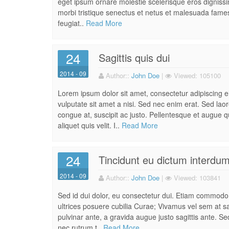
eget ipsum ornare molestie scelerisque eros dignissim
morbi tristique senectus et netus et malesuada fames 
feugiat..
Read More
24
Sagittis quis dui
2014 - 09
Author:
:
John Doe
|
Viewed:
105100
Lorem ipsum dolor sit amet, consectetur adipiscing 
vulputate sit amet a nisi. Sed nec enim erat. Sed la
congue at, suscipit ac justo. Pellentesque et augue qu
aliquet quis velit. I..
Read More
24
Tincidunt eu dictum interdu
2014 - 09
Author:
:
John Doe
|
Viewed:
103841
Sed id dui dolor, eu consectetur dui. Etiam commodo c
ultrices posuere cubilia Curae; Vivamus vel sem at sap
pulvinar ante, a gravida augue justo sagittis ante. Se
nec rutrum t..
Read More