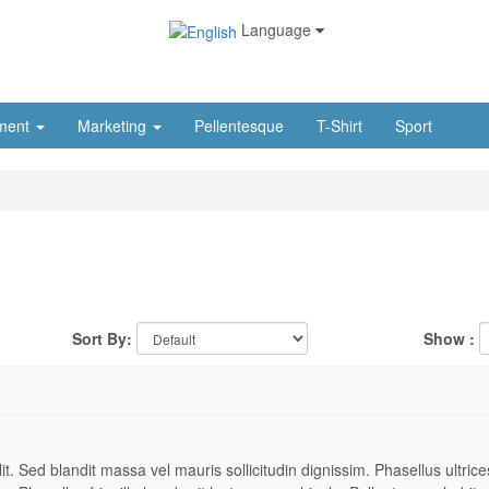
Language
ment
Marketing
Pellentesque
T-Shirt
Sport
Sort By:
Show :
t. Sed blandit massa vel mauris sollicitudin dignissim. Phasellus ultrices