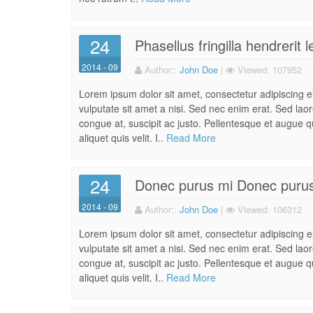
24
Phasellus fringilla hendrerit 
2014 - 09
Author:
:
John Doe
|
Viewed:
107952
Lorem ipsum dolor sit amet, consectetur adipiscing 
vulputate sit amet a nisi. Sed nec enim erat. Sed la
congue at, suscipit ac justo. Pellentesque et augue qu
aliquet quis velit. I..
Read More
24
Donec purus mi Donec puru
2014 - 09
Author:
:
John Doe
|
Viewed:
106312
Lorem ipsum dolor sit amet, consectetur adipiscing 
vulputate sit amet a nisi. Sed nec enim erat. Sed la
congue at, suscipit ac justo. Pellentesque et augue qu
aliquet quis velit. I..
Read More