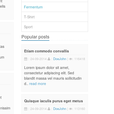
nt
elis
Fermentum
T-Shirt
Sport
Popular posts
tas
Etiam commodo convallis
dum
: 24-09-2014
:
DoeJohn
|
: 116418
Lorem ipsum dolor sit amet,
consectetur adipiscing elit. Sed
blandit massa vel mauris sollicitudin
d..
read more
t
Quisque iaculis purus eget metus
gnissim
: 24-09-2014
:
DoeJohn
|
: 113160