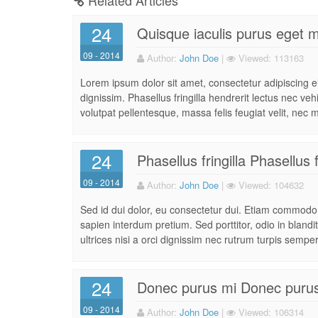
Related Articles
24
Quisque iaculis purus eget 
09 - 2014
Author:
John Doe
|
Viewed:
113163
Lorem ipsum dolor sit amet, consectetur adipiscing eli
dignissim. Phasellus fringilla hendrerit lectus nec ve
volutpat pellentesque, massa felis feugiat velit, nec mat
24
Phasellus fringilla Phasellus f
09 - 2014
Author:
John Doe
|
Viewed:
104632
Sed id dui dolor, eu consectetur dui. Etiam commodo c
sapien interdum pretium. Sed porttitor, odio in blandi
ultrices nisi a orci dignissim nec rutrum turpis semper
24
Donec purus mi Donec puru
09 - 2014
Author:
John Doe
|
Viewed:
106314