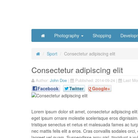
Photography
Shopping
Develop
Sport
Consectetur adipiscing elit
Consectetur adipiscing elit
Author:
John Doe
|
Published:
2014-09-24
|
Last Mod
Facebook
Twitter
Google+
Lorem ipsum dolor sit amet, consectetur adipiscing elit.
eget ipsum ornare molestie scelerisque eros dignissim. 
tristique senectus et netus et malesuada fames ac turpis
nec mattis felis elit a eros. Cras convallis sodales orci,
laoreet vel quam. Suspendisse arcu nisl, tincidunt a vul