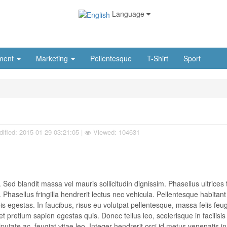
Language
ment
Marketing
Pellentesque
T-Shirt
Sport
ified:
2015-01-29 03:21:05
|
Viewed: 104631
 Sed blandit massa vel mauris sollicitudin dignissim. Phasellus ultrices 
Phasellus fringilla hendrerit lectus nec vehicula. Pellentesque habitan
 egestas. In faucibus, risus eu volutpat pellentesque, massa felis feugi
 et pretium sapien egestas quis. Donec tellus leo, scelerisque in facilisis
putate ac, feugiat vitae leo. Integer hendrerit orci id metus venenatis in