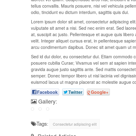
tellus convallis. Mauris posuere, nisi vel vehicula pel
odio, tincidunt eu dictum interdum, sagittis quis dui.
Lorem ipsum dolor sit amet, consectetur adipiscing el
vulputate sit amet a nisi. Sed nec enim erat. Sed laor
at, suscipit ac justo. Pellentesque et augue quis libero 
velit. Integer aliquet cursus erat, in pellentesque sapie
arcu condimentum dapibus. Donec sit amet quam ut met
Sed id dui dolor, eu consectetur dui. Etiam commodo con
posuere cubilia Curae; Vivamus vel sem at sapien interd
gravida augue justo sagittis ante. Sed mattis consectetu
semper. Donec tempor libero ut nisl lacinia vel dignissi
euismod lacus ut magna placerat ac molestie augue c
Facebook
Twitter
Google+
Gallery:
Tags
:
Consectetur adipiscing elit