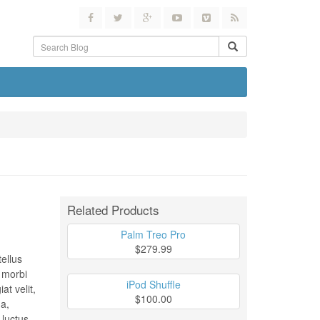
Related Products
Palm Treo Pro
$279.99
tellus
t morbi
iPod Shuffle
at velit,
$100.00
 a,
 luctus