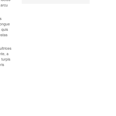
 arcu
s
congue
t quis
estas
ultrices
nte, a
 turpis
ris