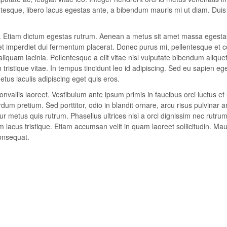
lentesque, libero lacus egestas ante, a bibendum mauris mi ut diam. Duis
it. Etiam dictum egestas rutrum. Aenean a metus sit amet massa egesta
eet imperdiet dui fermentum placerat. Donec purus mi, pellentesque et 
aliquam lacinia. Pellentesque a elit vitae nisl vulputate bibendum alique
n tristique vitae. In tempus tincidunt leo id adipiscing. Sed eu sapien eg
us iaculis adipiscing eget quis eros.
vallis laoreet. Vestibulum ante ipsum primis in faucibus orci luctus et 
um pretium. Sed porttitor, odio in blandit ornare, arcu risus pulvinar a
r metus quis rutrum. Phasellus ultrices nisi a orci dignissim nec rutrum
m lacus tristique. Etiam accumsan velit in quam laoreet sollicitudin. Mau
onsequat.