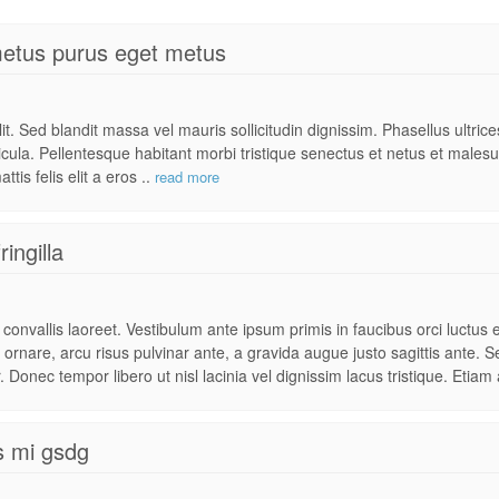
metus purus eget metus
t. Sed blandit massa vel mauris sollicitudin dignissim. Phasellus ultric
hicula. Pellentesque habitant morbi tristique senectus et netus et males
tis felis elit a eros ..
read more
ringilla
onvallis laoreet. Vestibulum ante ipsum primis in faucibus orci luctus 
t ornare, arcu risus pulvinar ante, a gravida augue justo sagittis ante.
. Donec tempor libero ut nisl lacinia vel dignissim lacus tristique. Etia
s mi gsdg