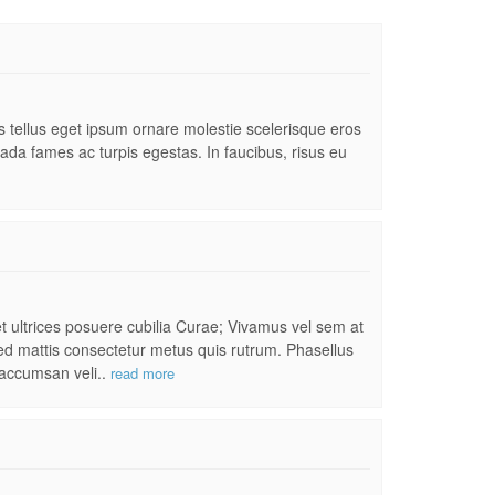
es tellus eget ipsum ornare molestie scelerisque eros
uada fames ac turpis egestas. In faucibus, risus eu
et ultrices posuere cubilia Curae; Vivamus vel sem at
 Sed mattis consectetur metus quis rutrum. Phasellus
m accumsan veli..
read more