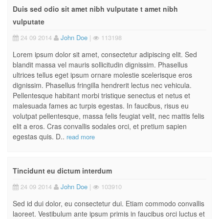
Duis sed odio sit amet nibh vulputate t amet nibh
vulputate
24 09 2014
John Doe
|
113198
Lorem ipsum dolor sit amet, consectetur adipiscing elit. Sed
blandit massa vel mauris sollicitudin dignissim. Phasellus
ultrices tellus eget ipsum ornare molestie scelerisque eros
dignissim. Phasellus fringilla hendrerit lectus nec vehicula.
Pellentesque habitant morbi tristique senectus et netus et
malesuada fames ac turpis egestas. In faucibus, risus eu
volutpat pellentesque, massa felis feugiat velit, nec mattis felis
elit a eros. Cras convallis sodales orci, et pretium sapien
egestas quis. D..
read more
Tincidunt eu dictum interdum
24 09 2014
John Doe
|
103910
Sed id dui dolor, eu consectetur dui. Etiam commodo convallis
laoreet. Vestibulum ante ipsum primis in faucibus orci luctus et