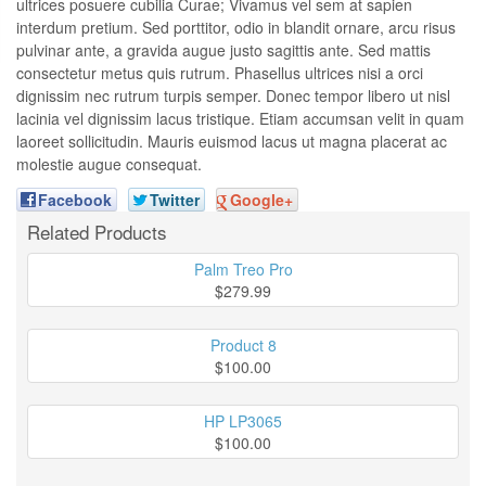
ultrices posuere cubilia Curae; Vivamus vel sem at sapien
interdum pretium. Sed porttitor, odio in blandit ornare, arcu risus
pulvinar ante, a gravida augue justo sagittis ante. Sed mattis
consectetur metus quis rutrum. Phasellus ultrices nisi a orci
dignissim nec rutrum turpis semper. Donec tempor libero ut nisl
lacinia vel dignissim lacus tristique. Etiam accumsan velit in quam
laoreet sollicitudin. Mauris euismod lacus ut magna placerat ac
molestie augue consequat.
Facebook
Twitter
Google+
Related Products
Palm Treo Pro
$279.99
Product 8
$100.00
HP LP3065
$100.00