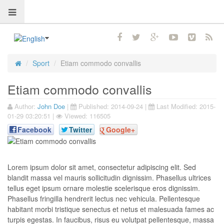
Sport
Etiam commodo convallis
Etiam commodo convallis
Author:
John Doe
|
Published:
2014-09-24
|
Last Modified:
2015-
01-29 03:20:51
|
Viewed: 116505
Facebook
Twitter
Google+
Lorem ipsum dolor sit amet, consectetur adipiscing elit. Sed
blandit massa vel mauris sollicitudin dignissim. Phasellus ultrices
tellus eget ipsum ornare molestie scelerisque eros dignissim.
Phasellus fringilla hendrerit lectus nec vehicula. Pellentesque
habitant morbi tristique senectus et netus et malesuada fames ac
turpis egestas. In faucibus, risus eu volutpat pellentesque, massa