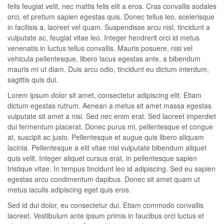
felis feugiat velit, nec mattis felis elit a eros. Cras convallis sodales
orci, et pretium sapien egestas quis. Donec tellus leo, scelerisque
in facilisis a, laoreet vel quam. Suspendisse arcu nisl, tincidunt a
vulputate ac, feugiat vitae leo. Integer hendrerit orci id metus
venenatis in luctus tellus convallis. Mauris posuere, nisi vel
vehicula pellentesque, libero lacus egestas ante, a bibendum
mauris mi ut diam. Duis arcu odio, tincidunt eu dictum interdum,
sagittis quis dui.
Lorem ipsum dolor sit amet, consectetur adipiscing elit. Etiam
dictum egestas rutrum. Aenean a metus sit amet massa egestas
vulputate sit amet a nisi. Sed nec enim erat. Sed laoreet imperdiet
dui fermentum placerat. Donec purus mi, pellentesque et congue
at, suscipit ac justo. Pellentesque et augue quis libero aliquam
lacinia. Pellentesque a elit vitae nisl vulputate bibendum aliquet
quis velit. Integer aliquet cursus erat, in pellentesque sapien
tristique vitae. In tempus tincidunt leo id adipiscing. Sed eu sapien
egestas arcu condimentum dapibus. Donec sit amet quam ut
metus iaculis adipiscing eget quis eros.
Sed id dui dolor, eu consectetur dui. Etiam commodo convallis
laoreet. Vestibulum ante ipsum primis in faucibus orci luctus et