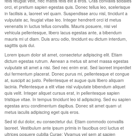
felis feugiat velit, nec mattis felis elit a eros. Cras convallis sodales
orci, et pretium sapien egestas quis. Donec tellus leo, scelerisque
in facilisis a, laoreet vel quam. Suspendisse arcu nisl, tincidunt a
vulputate ac, feugiat vitae leo. Integer hendrerit orci id metus
venenatis in luctus tellus convallis. Mauris posuere, nisi vel
vehicula pellentesque, libero lacus egestas ante, a bibendum
mauris mi ut diam. Duis arcu odio, tincidunt eu dictum interdum,
sagittis quis dui.
Lorem ipsum dolor sit amet, consectetur adipiscing elit. Etiam
dictum egestas rutrum. Aenean a metus sit amet massa egestas
vulputate sit amet a nisi. Sed nec enim erat. Sed laoreet imperdiet
dui fermentum placerat. Donec purus mi, pellentesque et congue
at, suscipit ac justo. Pellentesque et augue quis libero aliquam
lacinia. Pellentesque a elit vitae nisl vulputate bibendum aliquet
quis velit. Integer aliquet cursus erat, in pellentesque sapien
tristique vitae. In tempus tincidunt leo id adipiscing. Sed eu sapien
egestas arcu condimentum dapibus. Donec sit amet quam ut
metus iaculis adipiscing eget quis eros.
Sed id dui dolor, eu consectetur dui. Etiam commodo convallis
laoreet. Vestibulum ante ipsum primis in faucibus orci luctus et
ultrices posuere cubilia Curae; Vivamus vel sem at sapien