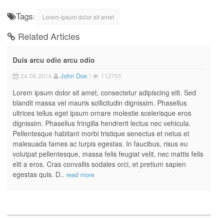
Tags
:
Lorem ipsum dolor sit amet
Related Articles
Duis arcu odio arcu odio
24 09 2014
John Doe
|
112755
Lorem ipsum dolor sit amet, consectetur adipiscing elit. Sed
blandit massa vel mauris sollicitudin dignissim. Phasellus
ultrices tellus eget ipsum ornare molestie scelerisque eros
dignissim. Phasellus fringilla hendrerit lectus nec vehicula.
Pellentesque habitant morbi tristique senectus et netus et
malesuada fames ac turpis egestas. In faucibus, risus eu
volutpat pellentesque, massa felis feugiat velit, nec mattis felis
elit a eros. Cras convallis sodales orci, et pretium sapien
egestas quis. D..
read more