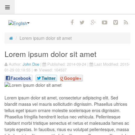
Lorem ipsum dolor sit amet
Lorem ipsum dolor sit amet
Author:
John Doe
|
Published:
2014-09-24
|
Last Modified:
2015-
01-29 03:19:55
|
Viewed: 104537
Facebook
Twitter
Google+
Lorem ipsum dolor sit amet, consectetur adipiscing elit. Sed
blandit massa vel mauris sollicitudin dignissim. Phasellus ultrices
tellus eget ipsum ornare molestie scelerisque eros dignissim.
Phasellus fringilla hendrerit lectus nec vehicula. Pellentesque
habitant morbi tristique senectus et netus et malesuada fames ac
turpis egestas. In faucibus, risus eu volutpat pellentesque, massa