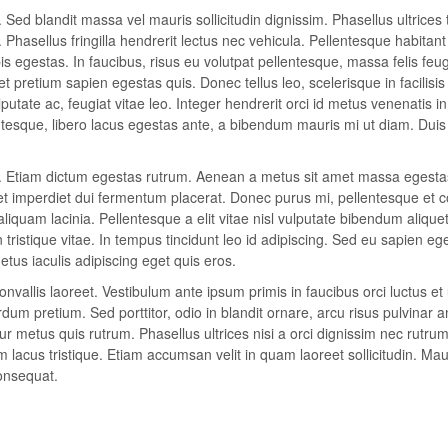
 Sed blandit massa vel mauris sollicitudin dignissim. Phasellus ultrices 
Phasellus fringilla hendrerit lectus nec vehicula. Pellentesque habitan
 egestas. In faucibus, risus eu volutpat pellentesque, massa felis feugi
 et pretium sapien egestas quis. Donec tellus leo, scelerisque in facilisis
putate ac, feugiat vitae leo. Integer hendrerit orci id metus venenatis in
lentesque, libero lacus egestas ante, a bibendum mauris mi ut diam. Duis
it. Etiam dictum egestas rutrum. Aenean a metus sit amet massa egesta
eet imperdiet dui fermentum placerat. Donec purus mi, pellentesque et 
aliquam lacinia. Pellentesque a elit vitae nisl vulputate bibendum alique
n tristique vitae. In tempus tincidunt leo id adipiscing. Sed eu sapien eg
us iaculis adipiscing eget quis eros.
vallis laoreet. Vestibulum ante ipsum primis in faucibus orci luctus et 
um pretium. Sed porttitor, odio in blandit ornare, arcu risus pulvinar a
r metus quis rutrum. Phasellus ultrices nisi a orci dignissim nec rutrum
m lacus tristique. Etiam accumsan velit in quam laoreet sollicitudin. Mau
onsequat.