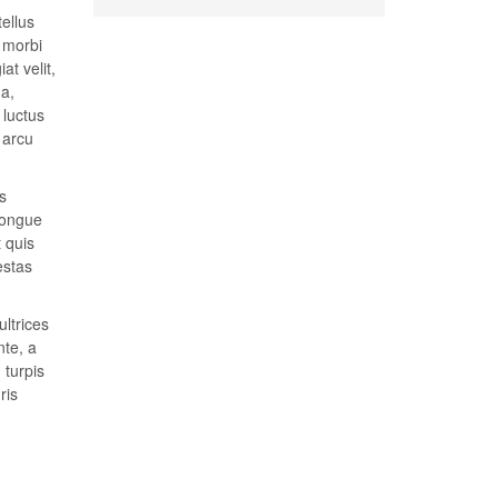
tellus
t morbi
at velit,
 a,
 luctus
 arcu
s
congue
t quis
estas
ultrices
nte, a
 turpis
ris