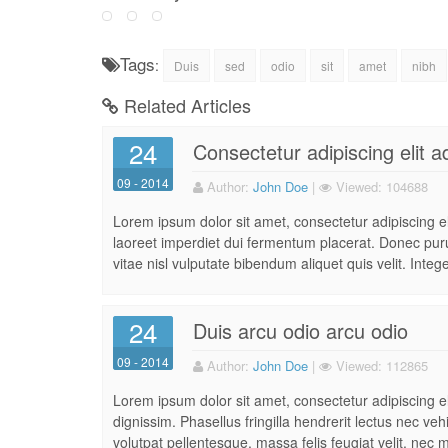
Tags
:
Duis
sed
odio
sit
amet
nibh
Related Articles
24
Consectetur adipiscing elit ad
09 - 2014
Author:
John Doe
|
Viewed:
104688
Lorem ipsum dolor sit amet, consectetur adipiscing e
laoreet imperdiet dui fermentum placerat. Donec purus
vitae nisl vulputate bibendum aliquet quis velit. Intege
24
Duis arcu odio arcu odio
09 - 2014
Author:
John Doe
|
Viewed:
112865
Lorem ipsum dolor sit amet, consectetur adipiscing eli
dignissim. Phasellus fringilla hendrerit lectus nec ve
volutpat pellentesque, massa felis feugiat velit, nec m