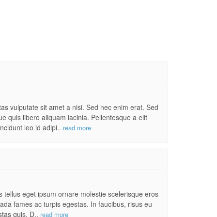
s vulputate sit amet a nisi. Sed nec enim erat. Sed
 quis libero aliquam lacinia. Pellentesque a elit
ncidunt leo id adipi..
read more
es tellus eget ipsum ornare molestie scelerisque eros
uada fames ac turpis egestas. In faucibus, risus eu
stas quis. D..
read more