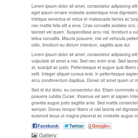
Lorem ipsum dolor sit amet, consectetur adipiscing elit.
eget ipsum ornare molestie scelerisque eros dignissim. 
tristique senectus et netus et malesuada fames ac turpis
nec mattis felis elit a eros. Cras convallis sodales orci,
laoreet vel quam. Suspendisse arcu nisl, tincidunt a vul
tellus convallis. Mauris posuere, nisi vel vehicula pel
odio, tincidunt eu dictum interdum, sagittis quis dui.
Lorem ipsum dolor sit amet, consectetur adipiscing el
vulputate sit amet a nisi. Sed nec enim erat. Sed laor
at, suscipit ac justo. Pellentesque et augue quis libero 
velit. Integer aliquet cursus erat, in pellentesque sapie
arcu condimentum dapibus. Donec sit amet quam ut met
Sed id dui dolor, eu consectetur dui. Etiam commodo con
posuere cubilia Curae; Vivamus vel sem at sapien interd
gravida augue justo sagittis ante. Sed mattis consectetu
semper. Donec tempor libero ut nisl lacinia vel dignissi
euismod lacus ut magna placerat ac molestie augue c
Facebook
Twitter
Google+
Gallery: