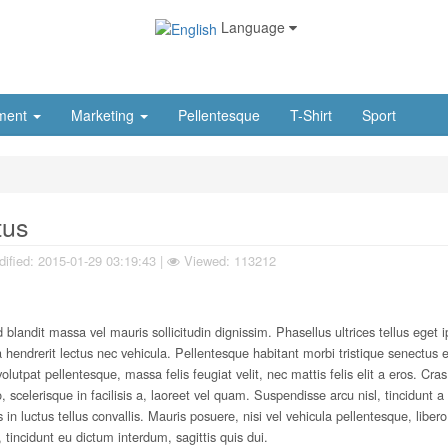
Language
ment
Marketing
Pellentesque
T-Shirt
Sport
tus
ified:
2015-01-29 03:19:43
|
Viewed: 113212
 blandit massa vel mauris sollicitudin dignissim. Phasellus ultrices tellus eget
a hendrerit lectus nec vehicula. Pellentesque habitant morbi tristique senectus 
utpat pellentesque, massa felis feugiat velit, nec mattis felis elit a eros. Cras
, scelerisque in facilisis a, laoreet vel quam. Suspendisse arcu nisl, tincidunt a
 in luctus tellus convallis. Mauris posuere, nisi vel vehicula pellentesque, libero
tincidunt eu dictum interdum, sagittis quis dui.