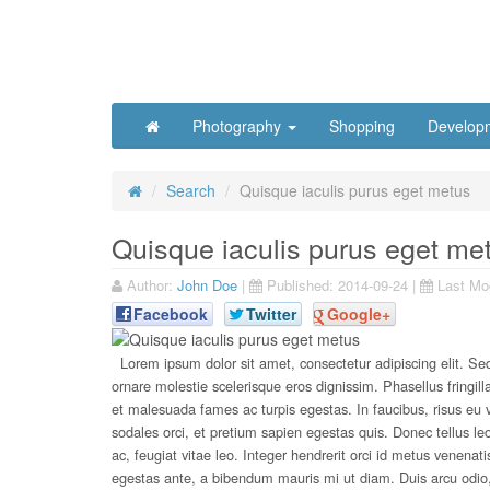
Photography
Shopping
Develop
Search
Quisque iaculis purus eget metus
Quisque iaculis purus eget me
Author:
John Doe
|
Published:
2014-09-24
|
Last Mod
Facebook
Twitter
Google+
Lorem ipsum dolor sit amet, consectetur adipiscing elit. Sed
ornare molestie scelerisque eros dignissim. Phasellus fringill
et malesuada fames ac turpis egestas. In faucibus, risus eu vol
sodales orci, et pretium sapien egestas quis. Donec tellus leo
ac, feugiat vitae leo. Integer hendrerit orci id metus venenatis
egestas ante, a bibendum mauris mi ut diam. Duis arcu odio, 