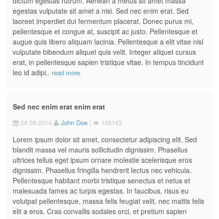
dictum egestas rutrum. Aenean a metus sit amet massa
egestas vulputate sit amet a nisi. Sed nec enim erat. Sed
laoreet imperdiet dui fermentum placerat. Donec purus mi,
pellentesque et congue at, suscipit ac justo. Pellentesque et
augue quis libero aliquam lacinia. Pellentesque a elit vitae nisl
vulputate bibendum aliquet quis velit. Integer aliquet cursus
erat, in pellentesque sapien tristique vitae. In tempus tincidunt
leo id adipi..
read more
Sed nec enim erat enim erat
24 09 2014
John Doe
|
108143
Lorem ipsum dolor sit amet, consectetur adipiscing elit. Sed
blandit massa vel mauris sollicitudin dignissim. Phasellus
ultrices tellus eget ipsum ornare molestie scelerisque eros
dignissim. Phasellus fringilla hendrerit lectus nec vehicula.
Pellentesque habitant morbi tristique senectus et netus et
malesuada fames ac turpis egestas. In faucibus, risus eu
volutpat pellentesque, massa felis feugiat velit, nec mattis felis
elit a eros. Cras convallis sodales orci, et pretium sapien