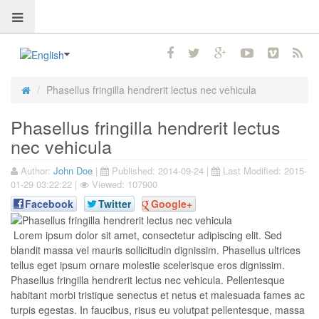
Phasellus fringilla hendrerit lectus nec vehicula
Phasellus fringilla hendrerit lectus
nec vehicula
Author:
John Doe
|
Published:
2014-09-24
|
Last Modified:
2015-
01-29 03:22:22
|
Viewed: 107900
Facebook
Twitter
Google+
Lorem ipsum dolor sit amet, consectetur adipiscing elit. Sed
blandit massa vel mauris sollicitudin dignissim. Phasellus ultrices
tellus eget ipsum ornare molestie scelerisque eros dignissim.
Phasellus fringilla hendrerit lectus nec vehicula. Pellentesque
habitant morbi tristique senectus et netus et malesuada fames ac
turpis egestas. In faucibus, risus eu volutpat pellentesque, massa