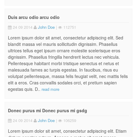
Duis arcu odio arcu odio
24 09 2014
John Doe
|
112751
Lorem ipsum dolor sit amet, consectetur adipiscing elit. Sed
blandit massa vel mauris sollicitudin dignissim. Phasellus
ultrices tellus eget ipsum ornare molestie scelerisque eros
dignissim. Phasellus fringilla hendrerit lectus nec vehicula.
Pellentesque habitant morbi tristique senectus et netus et
malesuada fames ac turpis egestas. In faucibus, risus eu
volutpat pellentesque, massa felis feugiat velit, nec mattis felis
elit a eros. Cras convallis sodales orci, et pretium sapien
egestas quis. D..
read more
Donec purus mi Donec purus mi gsdg
24 09 2014
John Doe
|
106259
Lorem ipsum dolor sit amet, consectetur adipiscing elit. Etiam