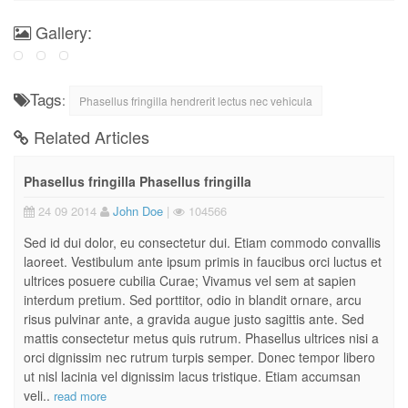
Gallery:
Tags
:
Phasellus fringilla hendrerit lectus nec vehicula
Related Articles
Phasellus fringilla Phasellus fringilla
24 09 2014
John Doe
|
104566
Sed id dui dolor, eu consectetur dui. Etiam commodo convallis
laoreet. Vestibulum ante ipsum primis in faucibus orci luctus et
ultrices posuere cubilia Curae; Vivamus vel sem at sapien
interdum pretium. Sed porttitor, odio in blandit ornare, arcu
risus pulvinar ante, a gravida augue justo sagittis ante. Sed
mattis consectetur metus quis rutrum. Phasellus ultrices nisi a
orci dignissim nec rutrum turpis semper. Donec tempor libero
ut nisl lacinia vel dignissim lacus tristique. Etiam accumsan
veli..
read more