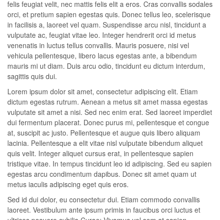
felis feugiat velit, nec mattis felis elit a eros. Cras convallis sodales
orci, et pretium sapien egestas quis. Donec tellus leo, scelerisque
in facilisis a, laoreet vel quam. Suspendisse arcu nisl, tincidunt a
vulputate ac, feugiat vitae leo. Integer hendrerit orci id metus
venenatis in luctus tellus convallis. Mauris posuere, nisi vel
vehicula pellentesque, libero lacus egestas ante, a bibendum
mauris mi ut diam. Duis arcu odio, tincidunt eu dictum interdum,
sagittis quis dui.
Lorem ipsum dolor sit amet, consectetur adipiscing elit. Etiam
dictum egestas rutrum. Aenean a metus sit amet massa egestas
vulputate sit amet a nisi. Sed nec enim erat. Sed laoreet imperdiet
dui fermentum placerat. Donec purus mi, pellentesque et congue
at, suscipit ac justo. Pellentesque et augue quis libero aliquam
lacinia. Pellentesque a elit vitae nisl vulputate bibendum aliquet
quis velit. Integer aliquet cursus erat, in pellentesque sapien
tristique vitae. In tempus tincidunt leo id adipiscing. Sed eu sapien
egestas arcu condimentum dapibus. Donec sit amet quam ut
metus iaculis adipiscing eget quis eros.
Sed id dui dolor, eu consectetur dui. Etiam commodo convallis
laoreet. Vestibulum ante ipsum primis in faucibus orci luctus et
ultrices posuere cubilia Curae; Vivamus vel sem at sapien