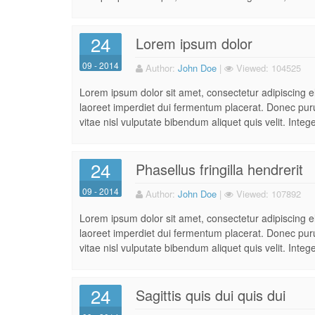
24
Lorem ipsum dolor
09 - 2014
Author:
John Doe
|
Viewed:
104525
Lorem ipsum dolor sit amet, consectetur adipiscing e
laoreet imperdiet dui fermentum placerat. Donec purus
vitae nisl vulputate bibendum aliquet quis velit. Intege
24
Phasellus fringilla hendrerit
09 - 2014
Author:
John Doe
|
Viewed:
107892
Lorem ipsum dolor sit amet, consectetur adipiscing e
laoreet imperdiet dui fermentum placerat. Donec purus
vitae nisl vulputate bibendum aliquet quis velit. Intege
24
Sagittis quis dui quis dui