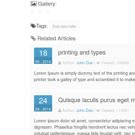
Gallery:
Tags
:
Duis arcu odio
Related Articles
18
printing and types
09 - 2014
Author:
John Doe
|
Viewed:
109300
Lorem Ipsum is simply dummy text of the printing a
printer took a galley of type and scrambled it to make
24
Quisque iaculis purus eget 
09 - 2014
Author:
John Doe
|
Viewed:
113091
Lorem ipsum dolor sit amet, consectetur adipiscing eli
dignissim. Phasellus fringilla hendrerit lectus nec ve
volutpat pellentesque, massa felis feugiat velit, nec mat