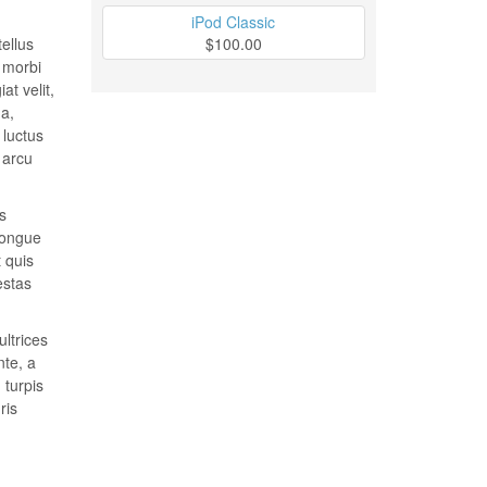
iPod Classic
$100.00
tellus
t morbi
at velit,
 a,
 luctus
 arcu
s
congue
t quis
estas
ultrices
nte, a
 turpis
ris