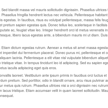
 Sed blandit massa vel mauris sollicitudin dignissim. Phasellus ultrices 
Phasellus fringilla hendrerit lectus nec vehicula. Pellentesque habitan
 egestas. In faucibus, risus eu volutpat pellentesque, massa felis feugi
 et pretium sapien egestas quis. Donec tellus leo, scelerisque in facilisis
putate ac, feugiat vitae leo. Integer hendrerit orci id metus venenatis in
lentesque, libero lacus egestas ante, a bibendum mauris mi ut diam. Duis
it. Etiam dictum egestas rutrum. Aenean a metus sit amet massa egesta
eet imperdiet dui fermentum placerat. Donec purus mi, pellentesque et 
aliquam lacinia. Pellentesque a elit vitae nisl vulputate bibendum alique
n tristique vitae. In tempus tincidunt leo id adipiscing. Sed eu sapien eg
us iaculis adipiscing eget quis eros.
vallis laoreet. Vestibulum ante ipsum primis in faucibus orci luctus et 
um pretium. Sed porttitor, odio in blandit ornare, arcu risus pulvinar a
r metus quis rutrum. Phasellus ultrices nisi a orci dignissim nec rutrum
m lacus tristique. Etiam accumsan velit in quam laoreet sollicitudin. Mau
onsequat.