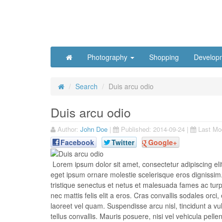
Photography
Shopping
Develop
Search
Duis arcu odio
Duis arcu odio
Author:
John Doe
|
Published:
2014-09-24
|
Last Mod
Facebook
Twitter
Google+
Lorem ipsum dolor sit amet, consectetur adipiscing elit.
eget ipsum ornare molestie scelerisque eros dignissim. 
tristique senectus et netus et malesuada fames ac turpis
nec mattis felis elit a eros. Cras convallis sodales orci,
laoreet vel quam. Suspendisse arcu nisl, tincidunt a vul
tellus convallis. Mauris posuere, nisi vel vehicula pel