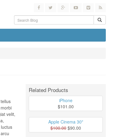
Related Products
iPhone
tellus
$101.00
t morbi
at velit,
 a,
Apple Cinema 30"
 luctus
$100.00
$90.00
 arcu