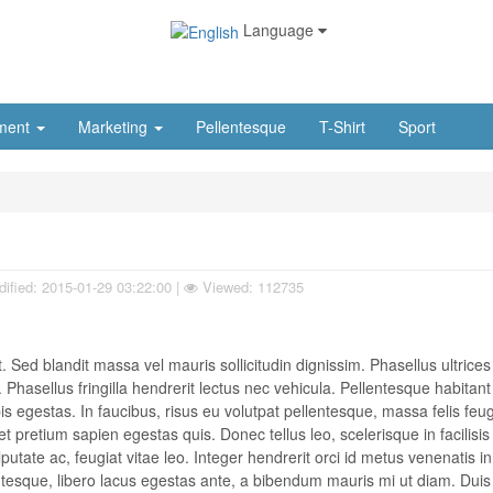
Language
ment
Marketing
Pellentesque
T-Shirt
Sport
ified:
2015-01-29 03:22:00
|
Viewed: 112735
 Sed blandit massa vel mauris sollicitudin dignissim. Phasellus ultrices 
Phasellus fringilla hendrerit lectus nec vehicula. Pellentesque habitan
 egestas. In faucibus, risus eu volutpat pellentesque, massa felis feugi
 et pretium sapien egestas quis. Donec tellus leo, scelerisque in facilisis
putate ac, feugiat vitae leo. Integer hendrerit orci id metus venenatis in
lentesque, libero lacus egestas ante, a bibendum mauris mi ut diam. Duis