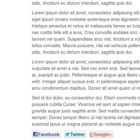
odio, tincidunt eu dictum interdum, sagittis quis dui.
Lorem ipsum dolor sit amet, consectetur adipiscing elit.
eget ipsum ornare molestie scelerisque eros dignissim. 
tristique senectus et netus et malesuada fames ac turpis
nec mattis felis elit a eros. Cras convallis sodales orci,
laoreet vel quam. Suspendisse arcu nisl, tincidunt a vul
tellus convallis. Mauris posuere, nisi vel vehicula pel
odio, tincidunt eu dictum interdum, sagittis quis dui.
Lorem ipsum dolor sit amet, consectetur adipiscing el
vulputate sit amet a nisi. Sed nec enim erat. Sed laor
at, suscipit ac justo. Pellentesque et augue quis libero 
velit. Integer aliquet cursus erat, in pellentesque sapie
arcu condimentum dapibus. Donec sit amet quam ut met
Sed id dui dolor, eu consectetur dui. Etiam commodo con
posuere cubilia Curae; Vivamus vel sem at sapien interd
gravida augue justo sagittis ante. Sed mattis consectetu
semper. Donec tempor libero ut nisl lacinia vel dignissi
euismod lacus ut magna placerat ac molestie augue c
Facebook
Twitter
Google+