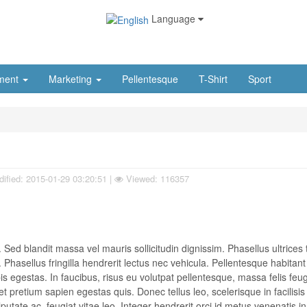
Language
ment
Marketing
Pellentesque
T-Shirt
Sport
ified:
2015-01-29 03:20:51
|
Viewed: 116357
 Sed blandit massa vel mauris sollicitudin dignissim. Phasellus ultrices 
Phasellus fringilla hendrerit lectus nec vehicula. Pellentesque habitan
 egestas. In faucibus, risus eu volutpat pellentesque, massa felis feugi
 et pretium sapien egestas quis. Donec tellus leo, scelerisque in facilisis
putate ac, feugiat vitae leo. Integer hendrerit orci id metus venenatis in