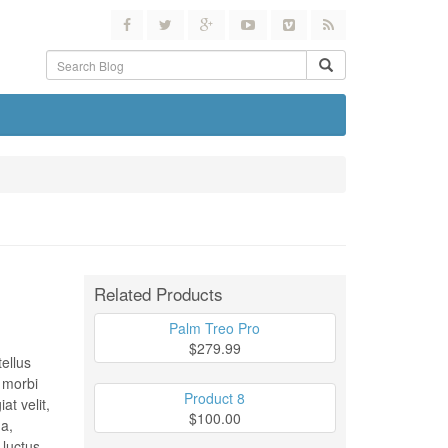
Related Products
Palm Treo Pro
$279.99
tellus
t morbi
Product 8
at velit,
$100.00
 a,
 luctus