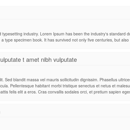
nd typesetting industry. Lorem Ipsum has been the industry's standard
 a type specimen book. It has survived not only five centuries, but also t
vulputate t amet nibh vulputate
t. Sed blandit massa vel mauris sollicitudin dignissim. Phasellus ultric
hicula. Pellentesque habitant morbi tristique senectus et netus et males
attis felis elit a eros. Cras convallis sodales orci, et pretium sapien ege
m