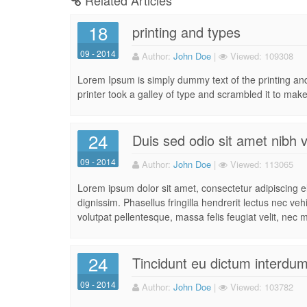
Related Articles
18
printing and types
09 - 2014
Author:
John Doe
|
Viewed:
109308
Lorem Ipsum is simply dummy text of the printing a
printer took a galley of type and scrambled it to make
24
Duis sed odio sit amet nibh 
09 - 2014
Author:
John Doe
|
Viewed:
113065
Lorem ipsum dolor sit amet, consectetur adipiscing eli
dignissim. Phasellus fringilla hendrerit lectus nec ve
volutpat pellentesque, massa felis feugiat velit, nec m
24
Tincidunt eu dictum interdu
09 - 2014
Author:
John Doe
|
Viewed:
103782