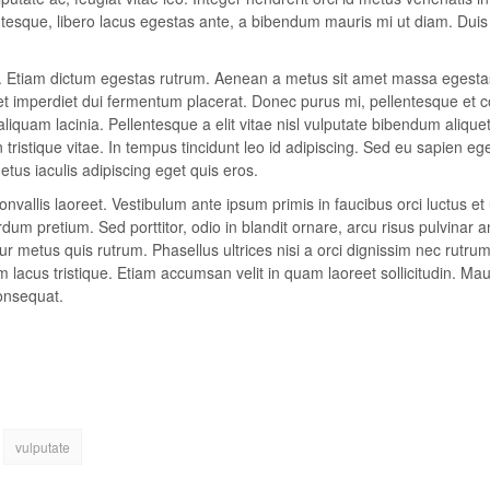
lentesque, libero lacus egestas ante, a bibendum mauris mi ut diam. Duis
it. Etiam dictum egestas rutrum. Aenean a metus sit amet massa egesta
eet imperdiet dui fermentum placerat. Donec purus mi, pellentesque et 
aliquam lacinia. Pellentesque a elit vitae nisl vulputate bibendum alique
n tristique vitae. In tempus tincidunt leo id adipiscing. Sed eu sapien eg
us iaculis adipiscing eget quis eros.
vallis laoreet. Vestibulum ante ipsum primis in faucibus orci luctus et 
um pretium. Sed porttitor, odio in blandit ornare, arcu risus pulvinar a
r metus quis rutrum. Phasellus ultrices nisi a orci dignissim nec rutrum
m lacus tristique. Etiam accumsan velit in quam laoreet sollicitudin. Mau
onsequat.
vulputate