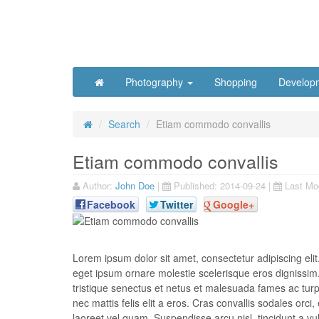
Photography
Shopping
Develop
Search
Etiam commodo convallis
Etiam commodo convallis
Author:
John Doe
|
Published:
2014-09-24
|
Last Mod
Facebook
Twitter
Google+
Lorem ipsum dolor sit amet, consectetur adipiscing elit.
eget ipsum ornare molestie scelerisque eros dignissim. 
tristique senectus et netus et malesuada fames ac turpis
nec mattis felis elit a eros. Cras convallis sodales orci,
laoreet vel quam. Suspendisse arcu nisl, tincidunt a vul