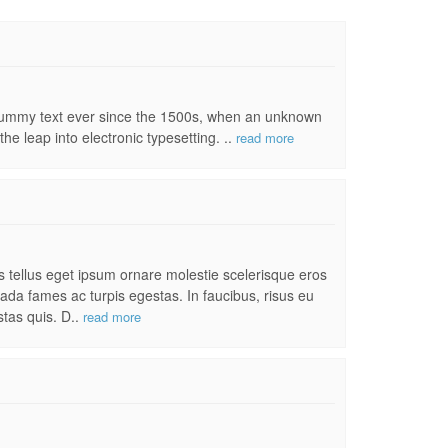
 dummy text ever since the 1500s, when an unknown
he leap into electronic typesetting. ..
read more
es tellus eget ipsum ornare molestie scelerisque eros
uada fames ac turpis egestas. In faucibus, risus eu
stas quis. D..
read more