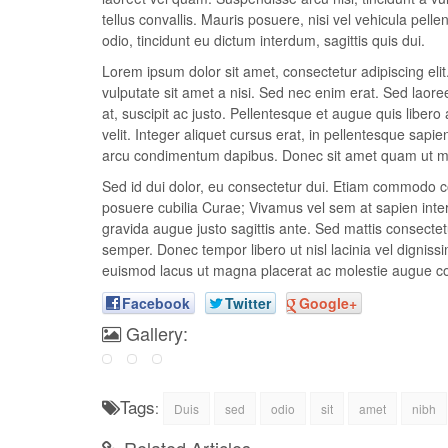
tellus convallis. Mauris posuere, nisi vel vehicula pel
odio, tincidunt eu dictum interdum, sagittis quis dui.
Lorem ipsum dolor sit amet, consectetur adipiscing el
vulputate sit amet a nisi. Sed nec enim erat. Sed laor
at, suscipit ac justo. Pellentesque et augue quis libero 
velit. Integer aliquet cursus erat, in pellentesque sapie
arcu condimentum dapibus. Donec sit amet quam ut met
Sed id dui dolor, eu consectetur dui. Etiam commodo con
posuere cubilia Curae; Vivamus vel sem at sapien interd
gravida augue justo sagittis ante. Sed mattis consectetu
semper. Donec tempor libero ut nisl lacinia vel dignissi
euismod lacus ut magna placerat ac molestie augue c
Facebook
Twitter
Google+
Gallery:
Tags
:
Duis
sed
odio
sit
amet
nibh