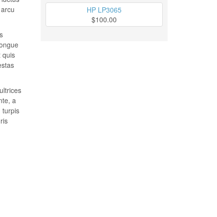
 arcu
HP LP3065
$100.00
s
congue
t quis
estas
ultrices
nte, a
 turpis
ris